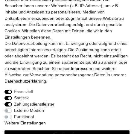
Klapphelme
Besucher:innen unserer Webseite (z.B. IP-Adresse), um z.B.
Zubehör/Visiere
Inhalte und Anzeigen zu personalisieren, Medien von
Bluetoothhelme
Drittanbietern einzubinden oder Zugriffe auf unsere Website zu
Kinderhelme
analysieren. Die Datenverarbeitung erfolgt erst durch gesetzte
Skihelme
Cookies. Wir teilen diese Daten mit Dritten, die wir in den
Services
Einstellungen benennen.
Die Datenverarbeitung kann mit Einwilligung oder aufgrund eines
Mein Konto
berechtigten Interesses erfolgen. Die Zustimmung kann erteilt
Kontakt
oder abgelehnt werden. Es besteht das Recht, nicht einzuwilligen
FAQ
und die Einwilligung zu einem späteren Zeitpunkt zu ändern oder
Rechtliches
zu widerrufen. Beachten Sie unser
Impressum
und weitere
Hinweise zur Verwendung personenbezogener Daten in unserer
AGB
Daten­schutz­erklärung
.
Widerrufs­recht
Widerrufs­formular
Essenziell
Impressum
Statistik
Daten­schutz­erklärung
Zahlungsdienstleister
Vertrag Widerrufen
Externe Medien
Funktional
Weitere Einstellungen