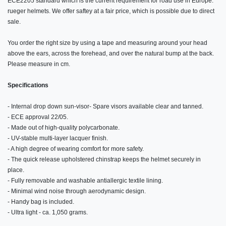
ECE2205 standard which is the current requirement for road use in Europe.
rueger helmets. We offer saftey at a fair price, which is possible due to direct
sale.
You order the right size by using a tape and measuring around your head
above the ears, across the forehead, and over the natural bump at the back.
Please measure in cm.
Specifications
- Internal drop down sun-visor- Spare visors available clear and tanned.
- ECE approval 22/05.
- Made out of high-quality polycarbonate.
- UV-stable multi-layer lacquer finish.
- A high degree of wearing comfort for more safety.
- The quick release upholstered chinstrap keeps the helmet securely in
place.
- Fully removable and washable antiallergic textile lining.
- Minimal wind noise through aerodynamic design.
- Handy bag is included.
- Ultra light - ca. 1,050 grams.