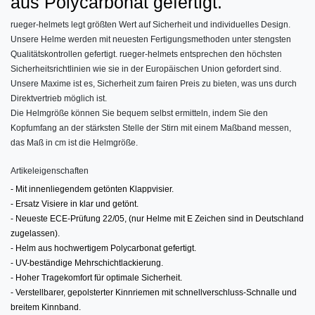
aus Polycarbonat gefertigt.
rueger-helmets legt größten Wert auf Sicherheit und individuelles Design.
Unsere Helme werden mit neuesten Fertigungsmethoden unter stengsten
Qualitätskontrollen gefertigt. rueger-helmets entsprechen den höchsten
Sicherheitsrichtlinien wie sie in der Europäischen Union gefordert sind.
Unsere Maxime ist es, Sicherheit zum fairen Preis zu bieten, was uns durch
Direktvertrieb möglich ist.
Die Helmgröße können Sie bequem selbst ermitteln, indem Sie den
Kopfumfang an der stärksten Stelle der Stirn mit einem Maßband messen,
das Maß in cm ist die Helmgröße.
Artikeleigenschaften
- Mit innenliegendem getönten Klappvisier.
- Ersatz Visiere in klar und getönt.
- Neueste ECE-Prüfung 22/05, (nur Helme mit E Zeichen sind in Deutschland
zugelassen).
- Helm aus hochwertigem Polycarbonat gefertigt.
- UV-beständige Mehrschichtlackierung.
- Hoher Tragekomfort für optimale Sicherheit.
- Verstellbarer, gepolsterter Kinnriemen mit schnellverschluss-Schnalle und
breitem Kinnband.