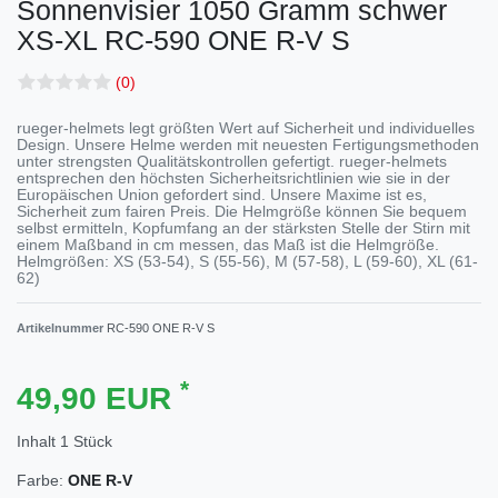
Sonnenvisier 1050 Gramm schwer
XS-XL
RC-590 ONE R-V S
(0)
rueger-helmets legt größten Wert auf Sicherheit und individuelles
Design. Unsere Helme werden mit neuesten Fertigungsmethoden
unter strengsten Qualitätskontrollen gefertigt. rueger-helmets
entsprechen den höchsten Sicherheitsrichtlinien wie sie in der
Europäischen Union gefordert sind. Unsere Maxime ist es,
Sicherheit zum fairen Preis. Die Helmgröße können Sie bequem
selbst ermitteln, Kopfumfang an der stärksten Stelle der Stirn mit
einem Maßband in cm messen, das Maß ist die Helmgröße.
Helmgrößen: XS (53-54), S (55-56), M (57-58), L (59-60), XL (61-
62)
Artikelnummer
RC-590 ONE R-V S
*
49,90 EUR
Inhalt
1
Stück
Farbe:
ONE R-V