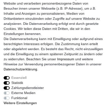
Crosshelme
Website und verarbeiten personenbezogene Daten von
Klapphelme
Besucher:innen unserer Webseite (z.B. IP-Adresse), um z.B.
Zubehör/Visiere
Inhalte und Anzeigen zu personalisieren, Medien von
Bluetoothhelme
Drittanbietern einzubinden oder Zugriffe auf unsere Website zu
Kinderhelme
analysieren. Die Datenverarbeitung erfolgt erst durch gesetzte
Skihelme
Cookies. Wir teilen diese Daten mit Dritten, die wir in den
Services
Einstellungen benennen.
Die Datenverarbeitung kann mit Einwilligung oder aufgrund eines
Mein Konto
berechtigten Interesses erfolgen. Die Zustimmung kann erteilt
Kontakt
oder abgelehnt werden. Es besteht das Recht, nicht einzuwilligen
FAQ
und die Einwilligung zu einem späteren Zeitpunkt zu ändern oder
Rechtliches
zu widerrufen. Beachten Sie unser
Impressum
und weitere
Hinweise zur Verwendung personenbezogener Daten in unserer
AGB
Daten­schutz­erklärung
.
Widerrufs­recht
Widerrufs­formular
Essenziell
Impressum
Statistik
Daten­schutz­erklärung
Zahlungsdienstleister
Vertrag Widerrufen
Externe Medien
Funktional
Weitere Einstellungen