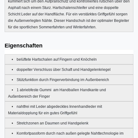
kümmert sich um den Aufprallschutz und kontrolliertes rutschen über den
Asphalt nach einem Sturz. Hartschalenschleifer und eine doppelte
Schicht Leder auf der Handfläche. Für ein verstärktes Griffgefühl sorgen
die Außenverlegten Nähte. Dieser Handschuh ist der optimaler Begleiter
für die sportlichen Sommerfahrten und Winterfahrten.
Eigenschaften
• belüftete Hartschalen auf
Fingern
und
Knöcheln
• doppelter Verschluss über Schaft und Handgelenkriegel
• Stützfunktion durch Fingerverbindung im Außenbereich
• 1 abriebfeste Gummi am Handballen Handkante und
Außenbereich der Finger
• nahtfrei mit Leder abgedecktes Innenhandleder mit
Materialdopplung für ein gutes Griffgefühl
• Stretchzonen an Daumen und Handgelenk
• Ko
mfortpassform durch nach außen gelegte Nahttechnologie im