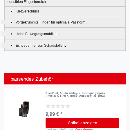
sensiblen Fingerbereich
• Klettverschluss
.
• Vorgekrümmte Finger, für optimale Passform
.
• Hohe Bewegungsmobilität
.
• Echtleder frei von Schadstoffen
passendes Zubehör
Klar-Pilot, Antibeschlag- u. Reinigungsspray,
Antistatik, 17ml Klarpilot Antibeschlag Spray
9,99 € *
Artikel anzeigen
*
inkl. ges. MwSt.
zzgl.
Versandkosten