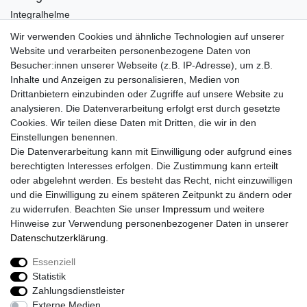
Integralhelme
Jethelme
Wir verwenden Cookies und ähnliche Technologien auf unserer
Crosshelme
Website und verarbeiten personenbezogene Daten von
Klapphelme
Besucher:innen unserer Webseite (z.B. IP-Adresse), um z.B.
Zubehör/Visiere
Inhalte und Anzeigen zu personalisieren, Medien von
Bluetoothhelme
Drittanbietern einzubinden oder Zugriffe auf unsere Website zu
Kinderhelme
analysieren. Die Datenverarbeitung erfolgt erst durch gesetzte
Skihelme
Cookies. Wir teilen diese Daten mit Dritten, die wir in den
Einstellungen benennen.
Services
Die Datenverarbeitung kann mit Einwilligung oder aufgrund eines
Mein Konto
berechtigten Interesses erfolgen. Die Zustimmung kann erteilt
Kontakt
oder abgelehnt werden. Es besteht das Recht, nicht einzuwilligen
FAQ
und die Einwilligung zu einem späteren Zeitpunkt zu ändern oder
Rechtliches
zu widerrufen. Beachten Sie unser
Impressum
und weitere
Hinweise zur Verwendung personenbezogener Daten in unserer
AGB
Daten­schutz­erklärung
.
Widerrufs­recht
Widerrufs­formular
Essenziell
Impressum
Statistik
Daten­schutz­erklärung
Zahlungsdienstleister
Vertrag Widerrufen
Externe Medien