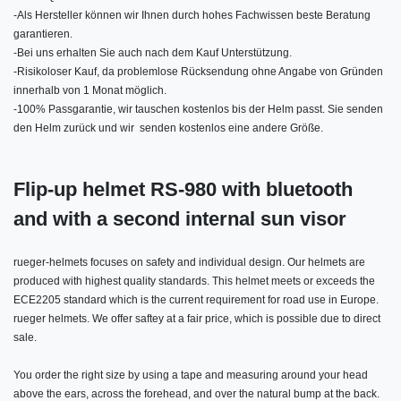
-
Als Hersteller können wir Ihnen durch hohes Fachwissen beste Beratung
garantieren.
-
Bei uns erhalten Sie auch nach dem Kauf Unterstützung.
-
Risikoloser Kauf, da problemlose Rücksendung ohne Angabe von Gründen
innerhalb von 1 Monat möglich.
-
100% Passgarantie, wir tauschen kostenlos bis der Helm passt. Sie senden
den Helm zurück und wir senden kostenlos eine andere Größe.
Flip-up helmet RS-980 with bluetooth
and with a second internal sun visor
rueger-helmets focuses on safety and individual design. Our helmets are
produced with highest quality standards. This helmet meets or exceeds the
ECE2205 standard which is the current requirement for road use in Europe.
rueger helmets. We offer saftey at a fair price, which is possible due to direct
sale.
You order the right size by using a tape and measuring around your head
above the ears, across the forehead, and over the natural bump at the back.