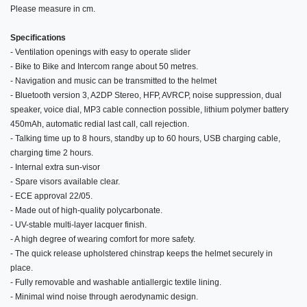
Please measure in cm.
Specifications
- Ventilation openings with easy to operate slider
- Bike to Bike and Intercom range about 50 metres.
- Navigation and music can be transmitted to the helmet
- Bluetooth version 3, A2DP Stereo, HFP, AVRCP, noise suppression, dual
speaker, voice dial, MP3 cable connection possible, lithium polymer battery
450mAh, automatic redial last call, call rejection.
- Talking time up to 8 hours, standby up to 60 hours, USB charging cable,
charging time 2 hours.
- Internal extra sun-visor
- Spare visors available clear.
- ECE approval 22/05.
- Made out of high-quality polycarbonate.
- UV-stable multi-layer lacquer finish.
- A high degree of wearing comfort for more safety.
- The quick release upholstered chinstrap keeps the helmet securely in
place.
- Fully removable and washable antiallergic textile lining.
- Minimal wind noise through aerodynamic design.