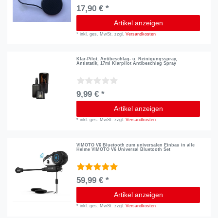
17,90 € *
Artikel anzeigen
*
inkl. ges. MwSt.
zzgl.
Versandkosten
Klar-Pilot, Antibeschlag- u. Reinigungsspray,
Antistatik, 17ml Klarpilot Antibeschlag Spray
9,99 € *
Artikel anzeigen
*
inkl. ges. MwSt.
zzgl.
Versandkosten
VIMOTO V6 Bluetooth zum universalen Einbau in alle
Helme VIMOTO V6 Universal Bluetooth Set
59,99 € *
Artikel anzeigen
*
inkl. ges. MwSt.
zzgl.
Versandkosten