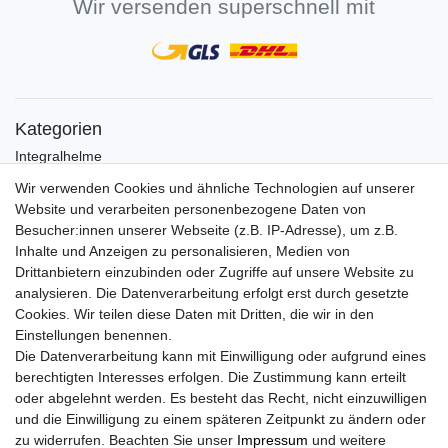
Wir versenden superschnell mit
Kategorien
Integralhelme
Jethelme
Wir verwenden Cookies und ähnliche Technologien auf unserer
Crosshelme
Website und verarbeiten personenbezogene Daten von
Klapphelme
Besucher:innen unserer Webseite (z.B. IP-Adresse), um z.B.
Zubehör/Visiere
Inhalte und Anzeigen zu personalisieren, Medien von
Bluetoothhelme
Drittanbietern einzubinden oder Zugriffe auf unsere Website zu
Kinderhelme
analysieren. Die Datenverarbeitung erfolgt erst durch gesetzte
Skihelme
Cookies. Wir teilen diese Daten mit Dritten, die wir in den
Services
Einstellungen benennen.
Die Datenverarbeitung kann mit Einwilligung oder aufgrund eines
Mein Konto
berechtigten Interesses erfolgen. Die Zustimmung kann erteilt
Kontakt
oder abgelehnt werden. Es besteht das Recht, nicht einzuwilligen
FAQ
und die Einwilligung zu einem späteren Zeitpunkt zu ändern oder
Rechtliches
zu widerrufen. Beachten Sie unser
Impressum
und weitere