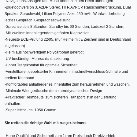
-
Navigations Ansagen und Musik können in den Helm übertragen.
-
Bluetoothversion 3, A2DP Stereo, HFP, AVRCP, Rauschunterdrückung, Dual
Speaker, Sprachwahl, Litium Polymer Akku 450 mAh, Wahlwiederholung
letztes Gespräch, Gesprächsabweisung.
-
Sprechzeit bis 8 Stunden, Standby bis 60 Stunden, Ladezeit 2 Stunden.
-
Mit zweitem innenliegendem getönten Klappvisier.
-
Neueste ECE-Prüfung 22/05, (nur Helme mit E Zeichen sind in Deutschland
zugelassen).
-
Helm aus hochwertigem Polycarbonat gefertigt.
-
UV-beständige Mehrschichtlackierung.
-
Hoher Tragekomfort für optimale Sicherheit.
-
Verstellbarer, gepolsterter Kinnriemen mit schnellverschluss-Schnalle und
breitem Kinnband.
-
Komfortables antiallergenes Innenfutter zum herausnehmen und waschen.
-
Minimale Windgeräusche durch aerodynamisches Design.
-
Praktischer Helmbeutel zum sicheren Transport ist in der Lieferung
enthalten.
-
Super leicht - ca. 1950 Gramm.
Sie treffen die richtige Wahl mit rueger-helmets
-
Hohe Qualität und Sicherheit zum fairen Preis durch Direktvertrieb.