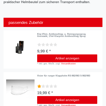
praktischer Helmbeutel zum sicheren Transport enthalten.
passendes Zubehör
Klar-Pilot, Antibeschlag- u. Reinigungsspray,
Antistatik, 17ml Klarpilot Antibeschlag Spray
9,99 € *
Artikel anzeigen
*
inkl. ges. MwSt.
zzgl.
Versandkosten
Visier für rueger Klapphelm RS-982/983 S-982/983
19,99 € *
Artikel anzeigen
*
inkl. ges. MwSt.
zzgl.
Versandkosten