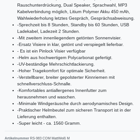
Rauschunterdrückung, Dual Speaker, Sprachwahl, MP3
Kabelverbindung möglich, Litium Polymer Akku 450 mAh,
Wahlwiederholung letztes Gespräch, Gesprächsabweisung.
-
Sprechzeit bis 8 Stunden, Standby bis 60 Stunden, USB
Ladekabel, Ladezeit 2 Stunden.
-
Mit zweitem innenliegendem getönten Sonnenvisier.
-
Ersatz Visiere in klar, getönt und verspiegelt lieferbar.
- Es ist ein Pinlock Visier verfügbar
-
Helm aus hochwertigem Polycarbonat gefertigt.
-
UV-beständige Mehrschichtlackierung.
-
Hoher Tragekomfort für optimale Sicherheit.
-
Verstellbarer, breiter gepolsterter Kinnriemen mit
schnellverschluss-Schnalle.
-
Komfortables antiallergenes Innenfutter zum
herausnehmen und waschen.
-
Minimale Windgeräusche durch aerodynamisches Design.
-
Praktischer Helmbeutel zum sicheren Transport ist in der
Lieferung enthalten.
-
Super leicht - ca. 1560 Gramm.
Artikelnummer
RS-983 COM MattWeiß M