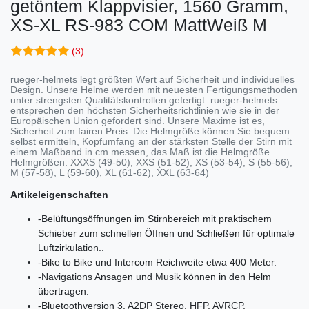
getöntem Klappvisier, 1560 Gramm,
XS-XL
RS-983 COM MattWeiß M
(3)
rueger-helmets legt größten Wert auf Sicherheit und individuelles
Design. Unsere Helme werden mit neuesten Fertigungsmethoden
unter strengsten Qualitätskontrollen gefertigt. rueger-helmets
entsprechen den höchsten Sicherheitsrichtlinien wie sie in der
Europäischen Union gefordert sind. Unsere Maxime ist es,
Sicherheit zum fairen Preis. Die Helmgröße können Sie bequem
selbst ermitteln, Kopfumfang an der stärksten Stelle der Stirn mit
einem Maßband in cm messen, das Maß ist die Helmgröße.
Helmgrößen: XXXS (49-50), XXS (51-52), XS (53-54), S (55-56),
M (57-58), L (59-60), XL (61-62), XXL (63-64)
Artikeleigenschaften
-
Belüftungsöffnungen im Stirnbereich mit praktischem
Schieber zum schnellen Öffnen und Schließen für optimale
Luftzirkulation..
-
Bike to Bike und Intercom Reichweite etwa 400 Meter.
-
Navigations Ansagen und Musik können in den Helm
übertragen.
-
Bluetoothversion 3, A2DP Stereo, HFP, AVRCP,