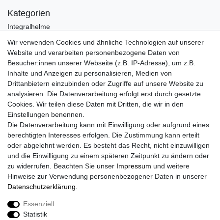
Kategorien
Integralhelme
Jethelme
Wir verwenden Cookies und ähnliche Technologien auf unserer
Crosshelme
Website und verarbeiten personenbezogene Daten von
Klapphelme
Besucher:innen unserer Webseite (z.B. IP-Adresse), um z.B.
Zubehör/Visiere
Inhalte und Anzeigen zu personalisieren, Medien von
Bluetoothhelme
Drittanbietern einzubinden oder Zugriffe auf unsere Website zu
Kinderhelme
analysieren. Die Datenverarbeitung erfolgt erst durch gesetzte
Skihelme
Cookies. Wir teilen diese Daten mit Dritten, die wir in den
Services
Einstellungen benennen.
Die Datenverarbeitung kann mit Einwilligung oder aufgrund eines
Mein Konto
berechtigten Interesses erfolgen. Die Zustimmung kann erteilt
Kontakt
oder abgelehnt werden. Es besteht das Recht, nicht einzuwilligen
FAQ
und die Einwilligung zu einem späteren Zeitpunkt zu ändern oder
Rechtliches
zu widerrufen. Beachten Sie unser
Impressum
und weitere
Hinweise zur Verwendung personenbezogener Daten in unserer
AGB
Daten­schutz­erklärung
.
Widerrufs­recht
Widerrufs­formular
Essenziell
Impressum
Statistik