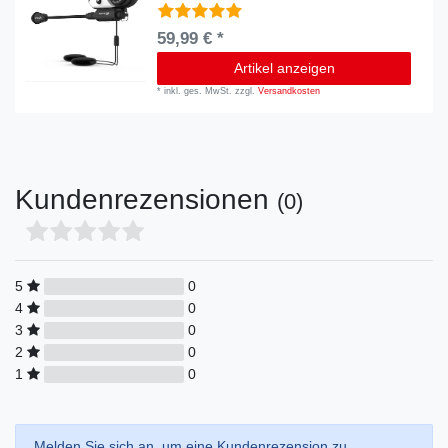
59,99 € *
Artikel anzeigen
*
inkl. ges. MwSt.
zzgl.
Versandkosten
Kundenrezensionen
(0)
5
0
4
0
3
0
2
0
1
0
Melden Sie sich an, um eine Kundenrezension zu