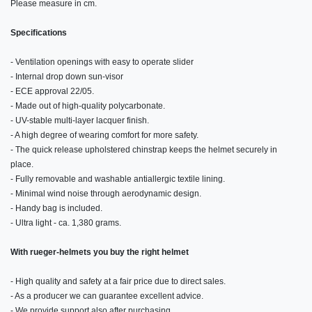
Please measure in cm.
Specifications
- Ventilation openings with easy to operate slider
- Internal drop down sun-visor
- ECE approval 22/05.
- Made out of high-quality polycarbonate.
- UV-stable multi-layer lacquer finish.
- A high degree of wearing comfort for more safety.
- The quick release upholstered chinstrap keeps the helmet securely in
place.
- Fully removable and washable antiallergic textile lining.
- Minimal wind noise through aerodynamic design.
- Handy bag is included.
- Ultra light - ca. 1,380 grams.
With rueger-helmets you buy the right helmet
- High quality and safety at a fair price due to direct sales.
- As a producer we can guarantee excellent advice.
- We provide support also after purchasing.