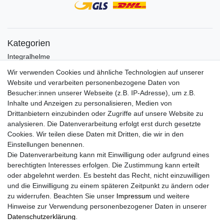
Kategorien
Integralhelme
Jethelme
Wir verwenden Cookies und ähnliche Technologien auf unserer
Crosshelme
Website und verarbeiten personenbezogene Daten von
Klapphelme
Besucher:innen unserer Webseite (z.B. IP-Adresse), um z.B.
Zubehör/Visiere
Inhalte und Anzeigen zu personalisieren, Medien von
Bluetoothhelme
Drittanbietern einzubinden oder Zugriffe auf unsere Website zu
Kinderhelme
analysieren. Die Datenverarbeitung erfolgt erst durch gesetzte
Skihelme
Cookies. Wir teilen diese Daten mit Dritten, die wir in den
Services
Einstellungen benennen.
Die Datenverarbeitung kann mit Einwilligung oder aufgrund eines
Mein Konto
berechtigten Interesses erfolgen. Die Zustimmung kann erteilt
Kontakt
oder abgelehnt werden. Es besteht das Recht, nicht einzuwilligen
FAQ
und die Einwilligung zu einem späteren Zeitpunkt zu ändern oder
Rechtliches
zu widerrufen. Beachten Sie unser
Impressum
und weitere
Hinweise zur Verwendung personenbezogener Daten in unserer
AGB
Daten­schutz­erklärung
.
Widerrufs­recht