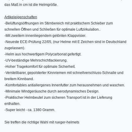
das Maß in cm ist die Helmgröße.
Artikeleigenschaften
-
Belüftungsöffnungen im Stirnbereich mit praktischem Schieber zum
schnellen Öffnen und Schließen für optimale Luftzirkulation..
-
Mit zweitem innenliegendem getönten Klappvisier.
-
Neueste ECE-Prüfung 22/05, (nur Helme mit E Zeichen sind in Deutschland
zugelassen).
-
Helm aus hochwertigem Polycarbonat gefertigt.
-
UV-beständige Mehrschichtlackierung.
-
Hoher Tragekomfort für optimale Sicherheit.
-
Verstellbarer, gepolsterter Kinnriemen mit schnellverschluss-Schnalle und
breitem Kinnband.
-
Komfortables antiallergenes Innenfutter zum herausnehmen und waschen.
-
Minimale Windgeräusche durch aerodynamisches Design.
-
Praktischer Helmbeutel zum sicheren Transport ist in der Lieferung
enthalten.
-
Super leicht - ca. 1380 Gramm.
Sie treffen die richtige Wahl mit rueger-helmets