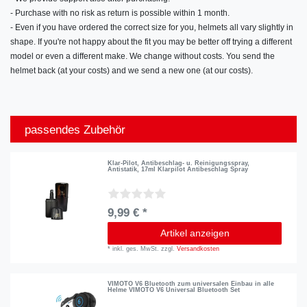
- Purchase with no risk as return is possible within 1 month.
- Even if you have ordered the correct size for you, helmets all vary slightly in
shape. If you're not happy about the fit you may be better off trying a different
model or even a different make. We change without costs. You send the
helmet back (at your costs) and we send a new one (at our costs).
passendes Zubehör
Klar-Pilot, Antibeschlag- u. Reinigungsspray,
Antistatik, 17ml Klarpilot Antibeschlag Spray
9,99 € *
Artikel anzeigen
*
inkl. ges. MwSt.
zzgl.
Versandkosten
VIMOTO V6 Bluetooth zum universalen Einbau in alle
Helme VIMOTO V6 Universal Bluetooth Set