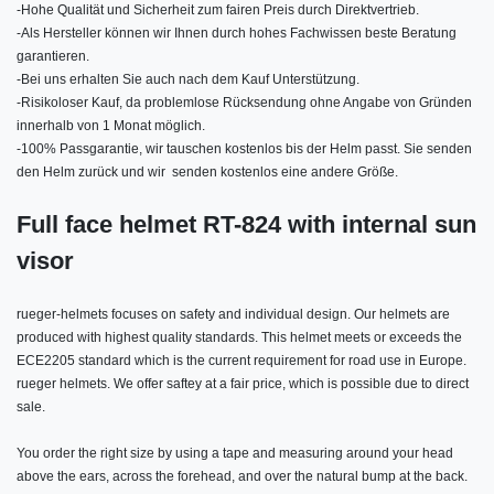
-
Hohe Qualität und Sicherheit zum fairen Preis durch Direktvertrieb.
-
Als Hersteller können wir Ihnen durch hohes Fachwissen beste Beratung
garantieren.
-
Bei uns erhalten Sie auch nach dem Kauf Unterstützung.
-
Risikoloser Kauf, da problemlose Rücksendung ohne Angabe von Gründen
innerhalb von 1 Monat möglich.
-
100% Passgarantie, wir tauschen kostenlos bis der Helm passt. Sie senden
den Helm zurück und wir senden kostenlos eine andere Größe.
Full face helmet RT-824 with internal sun
visor
rueger-helmets focuses on safety and individual design. Our helmets are
produced with highest quality standards. This helmet meets or exceeds the
ECE2205 standard which is the current requirement for road use in Europe.
rueger helmets. We offer saftey at a fair price, which is possible due to direct
sale.
You order the right size by using a tape and measuring around your head
above the ears, across the forehead, and over the natural bump at the back.