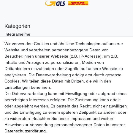
Kategorien
Integralhelme
Jethelme
Wir verwenden Cookies und ähnliche Technologien auf unserer
Crosshelme
Website und verarbeiten personenbezogene Daten von
Klapphelme
Besucher:innen unserer Webseite (z.B. IP-Adresse), um z.B.
Zubehör/Visiere
Inhalte und Anzeigen zu personalisieren, Medien von
Bluetoothhelme
Drittanbietern einzubinden oder Zugriffe auf unsere Website zu
Kinderhelme
analysieren. Die Datenverarbeitung erfolgt erst durch gesetzte
Skihelme
Cookies. Wir teilen diese Daten mit Dritten, die wir in den
Services
Einstellungen benennen.
Die Datenverarbeitung kann mit Einwilligung oder aufgrund eines
Mein Konto
berechtigten Interesses erfolgen. Die Zustimmung kann erteilt
Kontakt
oder abgelehnt werden. Es besteht das Recht, nicht einzuwilligen
FAQ
und die Einwilligung zu einem späteren Zeitpunkt zu ändern oder
Rechtliches
zu widerrufen. Beachten Sie unser
Impressum
und weitere
Hinweise zur Verwendung personenbezogener Daten in unserer
AGB
Daten­schutz­erklärung
.
Widerrufs­recht