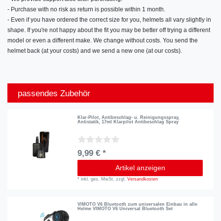
- Purchase with no risk as return is possible within 1 month.
- Even if you have ordered the correct size for you, helmets all vary slightly in
shape. If you're not happy about the fit you may be better off trying a different
model or even a different make. We change without costs. You send the
helmet back (at your costs) and we send a new one (at our costs).
passendes Zubehör
Klar-Pilot, Antibeschlag- u. Reinigungsspray,
Antistatik, 17ml Klarpilot Antibeschlag Spray
9,99 € *
Artikel anzeigen
*
inkl. ges. MwSt.
zzgl.
Versandkosten
VIMOTO V6 Bluetooth zum universalen Einbau in alle
Helme VIMOTO V6 Universal Bluetooth Set