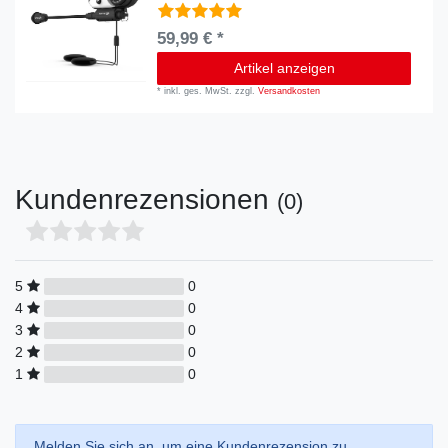
59,99 € *
Artikel anzeigen
*
inkl. ges. MwSt.
zzgl.
Versandkosten
Kundenrezensionen
(0)
5
0
4
0
3
0
2
0
1
0
Melden Sie sich an, um eine Kundenrezension zu