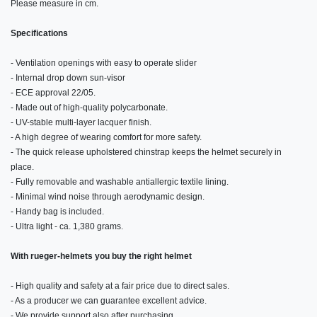
Please measure in cm.
Specifications
- Ventilation openings with easy to operate slider
- Internal drop down sun-visor
- ECE approval 22/05.
- Made out of high-quality polycarbonate.
- UV-stable multi-layer lacquer finish.
- A high degree of wearing comfort for more safety.
- The quick release upholstered chinstrap keeps the helmet securely in
place.
- Fully removable and washable antiallergic textile lining.
- Minimal wind noise through aerodynamic design.
- Handy bag is included.
- Ultra light - ca. 1,380 grams.
With rueger-helmets you buy the right helmet
- High quality and safety at a fair price due to direct sales.
- As a producer we can guarantee excellent advice.
- We provide support also after purchasing.