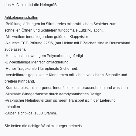
das Maß in cm ist die Helmgröße.
Artikeleigenschaften
-
Belüftungsöffnungen im Stirnbereich mit praktischem Schieber zum
schnellen Öffnen und Schließen für optimale Luftzirkulation..
-
Mit zweitem innenliegendem getönten Klappvisier.
-
Neueste ECE-Prüfung 22/05, (nur Helme mit E Zeichen sind in Deutschland
zugelassen).
-
Helm aus hochwertigem Polycarbonat gefertigt.
-
UV-beständige Mehrschichtlackierung.
-
Hoher Tragekomfort für optimale Sicherheit.
-
Verstellbarer, gepolsterter Kinnriemen mit schnellverschluss-Schnalle und
breitem Kinnband.
-
Komfortables antiallergenes Innenfutter zum herausnehmen und waschen.
-
Minimale Windgeräusche durch aerodynamisches Design.
-
Praktischer Helmbeutel zum sicheren Transport ist in der Lieferung
enthalten.
-
Super leicht - ca. 1380 Gramm.
Sie treffen die richtige Wahl mit rueger-helmets