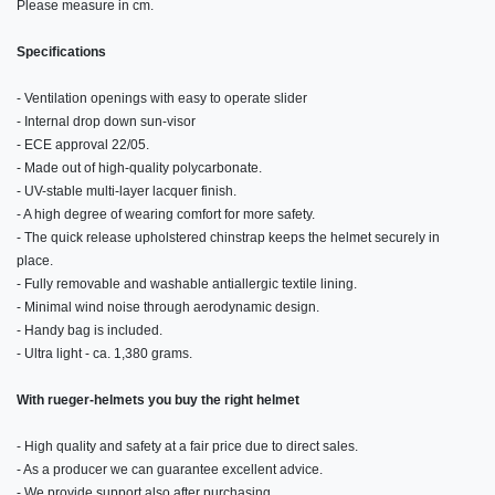
Please measure in cm.
Specifications
- Ventilation openings with easy to operate slider
- Internal drop down sun-visor
- ECE approval 22/05.
- Made out of high-quality polycarbonate.
- UV-stable multi-layer lacquer finish.
- A high degree of wearing comfort for more safety.
- The quick release upholstered chinstrap keeps the helmet securely in
place.
- Fully removable and washable antiallergic textile lining.
- Minimal wind noise through aerodynamic design.
- Handy bag is included.
- Ultra light - ca. 1,380 grams.
With rueger-helmets you buy the right helmet
- High quality and safety at a fair price due to direct sales.
- As a producer we can guarantee excellent advice.
- We provide support also after purchasing.