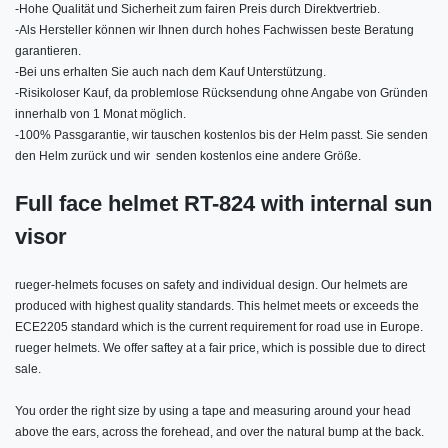
-
Hohe Qualität und Sicherheit zum fairen Preis durch Direktvertrieb.
-
Als Hersteller können wir Ihnen durch hohes Fachwissen beste Beratung
garantieren.
-
Bei uns erhalten Sie auch nach dem Kauf Unterstützung.
-
Risikoloser Kauf, da problemlose Rücksendung ohne Angabe von Gründen
innerhalb von 1 Monat möglich.
-
100% Passgarantie, wir tauschen kostenlos bis der Helm passt. Sie senden
den Helm zurück und wir senden kostenlos eine andere Größe.
Full face helmet RT-824 with internal sun
visor
rueger-helmets focuses on safety and individual design. Our helmets are
produced with highest quality standards. This helmet meets or exceeds the
ECE2205 standard which is the current requirement for road use in Europe.
rueger helmets. We offer saftey at a fair price, which is possible due to direct
sale.
You order the right size by using a tape and measuring around your head
above the ears, across the forehead, and over the natural bump at the back.