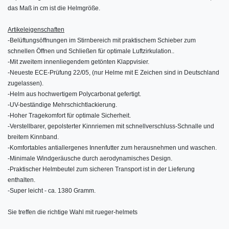
das Maß in cm ist die Helmgröße.
Artikeleigenschaften
-
Belüftungsöffnungen im Stirnbereich mit praktischem Schieber zum
schnellen Öffnen und Schließen für optimale Luftzirkulation..
-
Mit zweitem innenliegendem getönten Klappvisier.
-
Neueste ECE-Prüfung 22/05, (nur Helme mit E Zeichen sind in Deutschland
zugelassen).
-
Helm aus hochwertigem Polycarbonat gefertigt.
-
UV-beständige Mehrschichtlackierung.
-
Hoher Tragekomfort für optimale Sicherheit.
-
Verstellbarer, gepolsterter Kinnriemen mit schnellverschluss-Schnalle und
breitem Kinnband.
-
Komfortables antiallergenes Innenfutter zum herausnehmen und waschen.
-
Minimale Windgeräusche durch aerodynamisches Design.
-
Praktischer Helmbeutel zum sicheren Transport ist in der Lieferung
enthalten.
-
Super leicht - ca. 1380 Gramm.
Sie treffen die richtige Wahl mit rueger-helmets