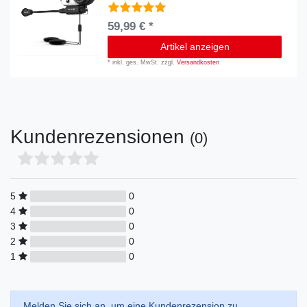
59,99 € *
Artikel anzeigen
*
inkl. ges. MwSt.
zzgl.
Versandkosten
Kundenrezensionen
(0)
5
0
4
0
3
0
2
0
1
0
Melden Sie sich an, um eine Kundenrezension zu