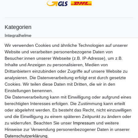
Kategorien
Integralhelme
Jethelme
Wir verwenden Cookies und ähnliche Technologien auf unserer
Crosshelme
Website und verarbeiten personenbezogene Daten von
Klapphelme
Besucher:innen unserer Webseite (z.B. IP-Adresse), um z.B.
Zubehör/Visiere
Inhalte und Anzeigen zu personalisieren, Medien von
Bluetoothhelme
Drittanbietern einzubinden oder Zugriffe auf unsere Website zu
Kinderhelme
analysieren. Die Datenverarbeitung erfolgt erst durch gesetzte
Skihelme
Cookies. Wir teilen diese Daten mit Dritten, die wir in den
Services
Einstellungen benennen.
Die Datenverarbeitung kann mit Einwilligung oder aufgrund eines
Mein Konto
berechtigten Interesses erfolgen. Die Zustimmung kann erteilt
Kontakt
oder abgelehnt werden. Es besteht das Recht, nicht einzuwilligen
FAQ
und die Einwilligung zu einem späteren Zeitpunkt zu ändern oder
Rechtliches
zu widerrufen. Beachten Sie unser
Impressum
und weitere
Hinweise zur Verwendung personenbezogener Daten in unserer
AGB
Daten­schutz­erklärung
.
Widerrufs­recht