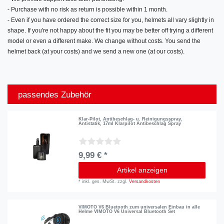
- Purchase with no risk as return is possible within 1 month.
- Even if you have ordered the correct size for you, helmets all vary slightly in
shape. If you're not happy about the fit you may be better off trying a different
model or even a different make. We change without costs. You send the
helmet back (at your costs) and we send a new one (at our costs).
passendes Zubehör
Klar-Pilot, Antibeschlag- u. Reinigungsspray,
Antistatik, 17ml Klarpilot Antibeschlag Spray
9,99 € *
Artikel anzeigen
*
inkl. ges. MwSt.
zzgl.
Versandkosten
VIMOTO V6 Bluetooth zum universalen Einbau in alle
Helme VIMOTO V6 Universal Bluetooth Set