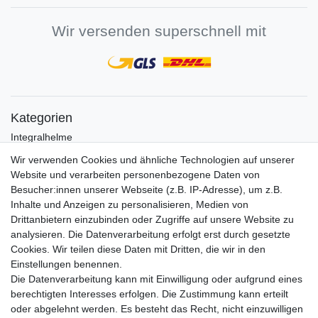
Wir versenden superschnell mit
Kategorien
Integralhelme
Jethelme
Wir verwenden Cookies und ähnliche Technologien auf unserer
Crosshelme
Website und verarbeiten personenbezogene Daten von
Klapphelme
Besucher:innen unserer Webseite (z.B. IP-Adresse), um z.B.
Zubehör/Visiere
Inhalte und Anzeigen zu personalisieren, Medien von
Bluetoothhelme
Drittanbietern einzubinden oder Zugriffe auf unsere Website zu
Kinderhelme
analysieren. Die Datenverarbeitung erfolgt erst durch gesetzte
Skihelme
Cookies. Wir teilen diese Daten mit Dritten, die wir in den
Services
Einstellungen benennen.
Die Datenverarbeitung kann mit Einwilligung oder aufgrund eines
Mein Konto
berechtigten Interesses erfolgen. Die Zustimmung kann erteilt
Kontakt
oder abgelehnt werden. Es besteht das Recht, nicht einzuwilligen
FAQ