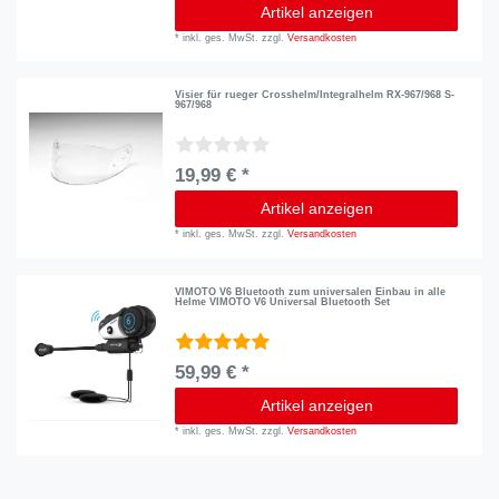
Artikel anzeigen
*
inkl. ges. MwSt.
zzgl.
Versandkosten
Visier für rueger Crosshelm/Integralhelm RX-967/968 S-
967/968
19,99 € *
Artikel anzeigen
*
inkl. ges. MwSt.
zzgl.
Versandkosten
VIMOTO V6 Bluetooth zum universalen Einbau in alle
Helme VIMOTO V6 Universal Bluetooth Set
59,99 € *
Artikel anzeigen
*
inkl. ges. MwSt.
zzgl.
Versandkosten