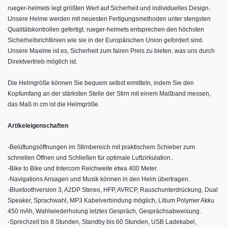
rueger-helmets legt größten Wert auf Sicherheit und individuelles Design.
Unsere Helme werden mit neuesten Fertigungsmethoden unter stengsten
Qualitätskontrollen gefertigt. rueger-helmets entsprechen den höchsten
Sicherheitsrichtlinien wie sie in der Europäischen Union gefordert sind.
Unsere Maxime ist es, Sicherheit zum fairen Preis zu bieten, was uns durch
Direktvertrieb möglich ist.
Die Helmgröße können Sie bequem selbst ermitteln, indem Sie den
Kopfumfang an der stärksten Stelle der Stirn mit einem Maßband messen,
das Maß in cm ist die Helmgröße.
Artikeleigenschaften
-
Belüftungsöffnungen im Stirnbereich mit praktischem Schieber zum
schnellen Öffnen und Schließen für optimale Luftzirkulation..
-
Bike to Bike und Intercom Reichweite etwa 400 Meter.
-
Navigations Ansagen und Musik können in den Helm übertragen.
-
Bluetoothversion 3, A2DP Stereo, HFP, AVRCP, Rauschunterdrückung, Dual
Speaker, Sprachwahl, MP3 Kabelverbindung möglich, Litium Polymer Akku
450 mAh, Wahlwiederholung letztes Gespräch, Gesprächsabweisung.
-
Sprechzeit bis 8 Stunden, Standby bis 60 Stunden, USB Ladekabel,