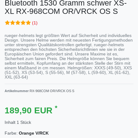
Bluetooth 1530 Gramm schwer XS-
XL
RX-968COM OR/VRCK OS S
(1)
rueger-helmets legt größten Wert auf Sicherheit und individuelles
Design. Unsere Helme werden mit neuesten Fertigungsmethoden
unter strengsten Qualitätskontrollen gefertigt. rueger-helmets
entsprechen den höchsten Sicherheitsrichtlinien wie sie in der
Europäischen Union gefordert sind. Unsere Maxime ist es,
Sicherheit zum fairen Preis. Die Helmgröße können Sie bequem
selbst ermitteln, Kopfumfang an der stärksten Stelle der Stirn mit
einem Maßband in cm messen. Helmgrößen: XXXS (49-50), XXS
(51-52), XS (53-54), S (55-56), M (57-58), L (59-60), XL (61-62),
XXL (63-64)
Artikelnummer
RX-968COM OR/VRCK OS S
*
189,90 EUR
Inhalt
1
Stück
Farbe:
Orange V/RCK