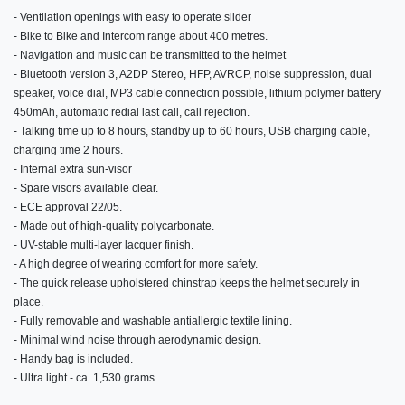
- Ventilation openings with easy to operate slider
- Bike to Bike and Intercom range about 400 metres.
- Navigation and music can be transmitted to the helmet
- Bluetooth version 3, A2DP Stereo, HFP, AVRCP, noise suppression, dual
speaker, voice dial, MP3 cable connection possible, lithium polymer battery
450mAh, automatic redial last call, call rejection.
- Talking time up to 8 hours, standby up to 60 hours, USB charging cable,
charging time 2 hours.
- Internal extra sun-visor
- Spare visors available clear.
- ECE approval 22/05.
- Made out of high-quality polycarbonate.
- UV-stable multi-layer lacquer finish.
- A high degree of wearing comfort for more safety.
- The quick release upholstered chinstrap keeps the helmet securely in
place.
- Fully removable and washable antiallergic textile lining.
- Minimal wind noise through aerodynamic design.
- Handy bag is included.
- Ultra light - ca. 1,530 grams.