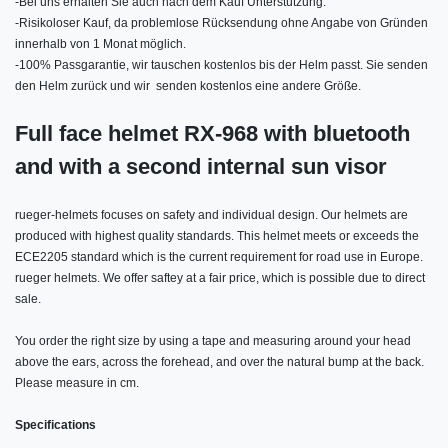
-
Bei uns erhalten Sie auch nach dem Kauf Unterstützung.
-
Risikoloser Kauf, da problemlose Rücksendung ohne Angabe von Gründen
innerhalb von 1 Monat möglich.
-
100% Passgarantie, wir tauschen kostenlos bis der Helm passt. Sie senden
den Helm zurück und wir senden kostenlos eine andere Größe.
Full face helmet RX-968 with bluetooth
and with a second internal sun visor
rueger-helmets focuses on safety and individual design. Our helmets are
produced with highest quality standards. This helmet meets or exceeds the
ECE2205 standard which is the current requirement for road use in Europe.
rueger helmets. We offer saftey at a fair price, which is possible due to direct
sale.
You order the right size by using a tape and measuring around your head
above the ears, across the forehead, and over the natural bump at the back.
Please measure in cm.
Specifications