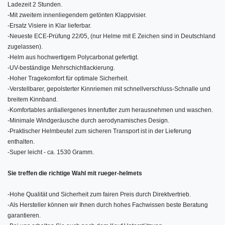
Ladezeit 2 Stunden.
-
Mit zweitem innenliegendem getönten Klappvisier.
-
Ersatz Visiere in Klar lieferbar.
-
Neueste ECE-Prüfung 22/05, (nur Helme mit E Zeichen sind in Deutschland
zugelassen).
-
Helm aus hochwertigem Polycarbonat gefertigt.
-
UV-beständige Mehrschichtlackierung.
-
Hoher Tragekomfort für optimale Sicherheit.
-
Verstellbarer, gepolsterter Kinnriemen mit schnellverschluss-Schnalle und
breitem Kinnband.
-
Komfortables antiallergenes Innenfutter zum herausnehmen und waschen.
-
Minimale Windgeräusche durch aerodynamisches Design.
-
Praktischer Helmbeutel zum sicheren Transport ist in der Lieferung
enthalten.
-
Super leicht - ca. 1530 Gramm.
Sie treffen die richtige Wahl mit rueger-helmets
-
Hohe Qualität und Sicherheit zum fairen Preis durch Direktvertrieb.
-
Als Hersteller können wir Ihnen durch hohes Fachwissen beste Beratung
garantieren.