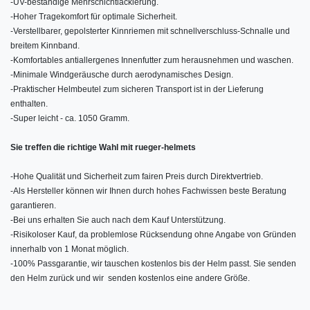
-
UV-beständige Mehrschichtlackierung.
-
Hoher Tragekomfort für optimale Sicherheit.
-
Verstellbarer, gepolsterter Kinnriemen mit schnellverschluss-Schnalle und
breitem Kinnband.
-
Komfortables antiallergenes Innenfutter zum herausnehmen und waschen.
-
Minimale Windgeräusche durch aerodynamisches Design.
-
Praktischer Helmbeutel zum sicheren Transport ist in der Lieferung
enthalten.
-
Super leicht - ca. 1050 Gramm.
Sie treffen die richtige Wahl mit rueger-helmets
-
Hohe Qualität und Sicherheit zum fairen Preis durch Direktvertrieb.
-
Als Hersteller können wir Ihnen durch hohes Fachwissen beste Beratung
garantieren.
-
Bei uns erhalten Sie auch nach dem Kauf Unterstützung.
-
Risikoloser Kauf, da problemlose Rücksendung ohne Angabe von Gründen
innerhalb von 1 Monat möglich.
-
100% Passgarantie, wir tauschen kostenlos bis der Helm passt. Sie senden
den Helm zurück und wir senden kostenlos eine andere Größe.