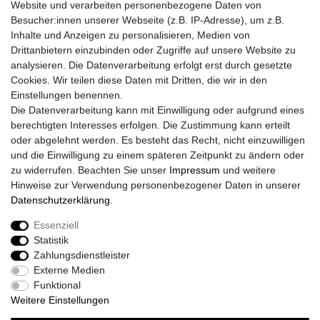
Website und verarbeiten personenbezogene Daten von
Klapphelme
Besucher:innen unserer Webseite (z.B. IP-Adresse), um z.B.
Zubehör/Visiere
Inhalte und Anzeigen zu personalisieren, Medien von
Bluetoothhelme
Drittanbietern einzubinden oder Zugriffe auf unsere Website zu
Kinderhelme
analysieren. Die Datenverarbeitung erfolgt erst durch gesetzte
Skihelme
Cookies. Wir teilen diese Daten mit Dritten, die wir in den
Einstellungen benennen.
Services
Die Datenverarbeitung kann mit Einwilligung oder aufgrund eines
Mein Konto
berechtigten Interesses erfolgen. Die Zustimmung kann erteilt
Kontakt
oder abgelehnt werden. Es besteht das Recht, nicht einzuwilligen
FAQ
und die Einwilligung zu einem späteren Zeitpunkt zu ändern oder
Rechtliches
zu widerrufen. Beachten Sie unser
Impressum
und weitere
Hinweise zur Verwendung personenbezogener Daten in unserer
AGB
Daten­schutz­erklärung
.
Widerrufs­recht
Widerrufs­formular
Essenziell
Impressum
Statistik
Daten­schutz­erklärung
Zahlungsdienstleister
Vertrag Widerrufen
Externe Medien
Funktional
Weitere Einstellungen