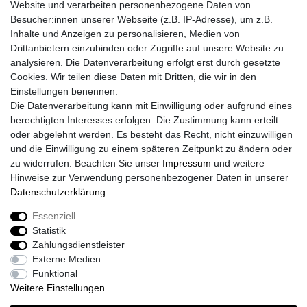
Website und verarbeiten personenbezogene Daten von
Klapphelme
Besucher:innen unserer Webseite (z.B. IP-Adresse), um z.B.
Zubehör/Visiere
Inhalte und Anzeigen zu personalisieren, Medien von
Bluetoothhelme
Drittanbietern einzubinden oder Zugriffe auf unsere Website zu
Kinderhelme
analysieren. Die Datenverarbeitung erfolgt erst durch gesetzte
Skihelme
Cookies. Wir teilen diese Daten mit Dritten, die wir in den
Einstellungen benennen.
Services
Die Datenverarbeitung kann mit Einwilligung oder aufgrund eines
Mein Konto
berechtigten Interesses erfolgen. Die Zustimmung kann erteilt
Kontakt
oder abgelehnt werden. Es besteht das Recht, nicht einzuwilligen
FAQ
und die Einwilligung zu einem späteren Zeitpunkt zu ändern oder
Rechtliches
zu widerrufen. Beachten Sie unser
Impressum
und weitere
Hinweise zur Verwendung personenbezogener Daten in unserer
AGB
Daten­schutz­erklärung
.
Widerrufs­recht
Widerrufs­formular
Essenziell
Impressum
Statistik
Daten­schutz­erklärung
Zahlungsdienstleister
Vertrag Widerrufen
Externe Medien
Funktional
Weitere Einstellungen