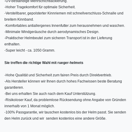
-
UV-beständige Mehrschichtlackierung.
-
Hoher Tragekomfort für optimale Sicherheit.
-
Verstellbarer, gepolsterter Kinnriemen mit schnellverschluss-Schnalle und
breitem Kinnband.
-
Komfortables antiallergenes Innenfutter zum herausnehmen und waschen.
-
Minimale Windgeräusche durch aerodynamisches Design.
-
Praktischer Helmbeutel zum sicheren Transport ist in der Lieferung
enthalten.
-
Super leicht - ca. 1050 Gramm.
Sie treffen die richtige Wahl mit rueger-helmets
-
Hohe Qualität und Sicherheit zum fairen Preis durch Direktvertrieb.
-
Als Hersteller können wir Ihnen durch hohes Fachwissen beste Beratung
garantieren.
-
Bei uns erhalten Sie auch nach dem Kauf Unterstützung.
-
Risikoloser Kauf, da problemlose Rücksendung ohne Angabe von Gründen
innerhalb von 1 Monat möglich.
-
100% Passgarantie, wir tauschen kostenlos bis der Helm passt. Sie senden
den Helm zurück und wir senden kostenlos eine andere Größe.