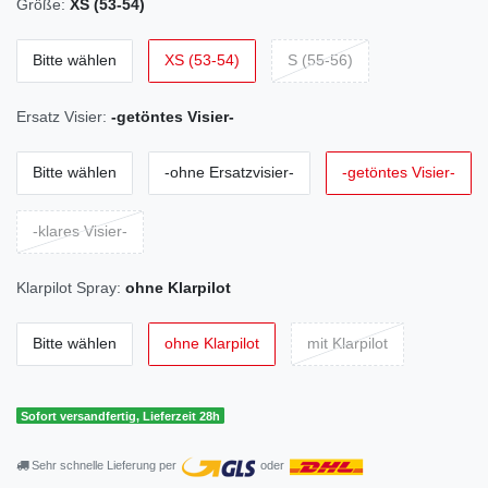
Größe:
XS (53-54)
Bitte wählen
XS (53-54)
S (55-56)
Ersatz Visier:
-getöntes Visier-
Bitte wählen
-ohne Ersatzvisier-
-getöntes Visier-
-klares Visier-
Klarpilot Spray:
ohne Klarpilot
Bitte wählen
ohne Klarpilot
mit Klarpilot
Sofort versandfertig, Lieferzeit 28h
Sehr schnelle Lieferung per
oder