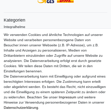
Kategorien
Integralhelme
Jethelme
Wir verwenden Cookies und ähnliche Technologien auf unserer
Crosshelme
Website und verarbeiten personenbezogene Daten von
Klapphelme
Besucher:innen unserer Webseite (z.B. IP-Adresse), um z.B.
Zubehör/Visiere
Inhalte und Anzeigen zu personalisieren, Medien von
Bluetoothhelme
Drittanbietern einzubinden oder Zugriffe auf unsere Website zu
Kinderhelme
analysieren. Die Datenverarbeitung erfolgt erst durch gesetzte
Skihelme
Cookies. Wir teilen diese Daten mit Dritten, die wir in den
Einstellungen benennen.
Services
Die Datenverarbeitung kann mit Einwilligung oder aufgrund eines
Mein Konto
berechtigten Interesses erfolgen. Die Zustimmung kann erteilt
Kontakt
oder abgelehnt werden. Es besteht das Recht, nicht einzuwilligen
FAQ
und die Einwilligung zu einem späteren Zeitpunkt zu ändern oder
Rechtliches
zu widerrufen. Beachten Sie unser
Impressum
und weitere
Hinweise zur Verwendung personenbezogener Daten in unserer
AGB
Daten­schutz­erklärung
.
Widerrufs­recht