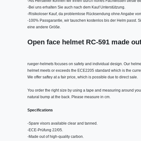
-
Als Hersteller können wir Ihnen durch hohes Fachwissen beste Be
-
Bei uns erhalten Sie auch nach dem Kauf Unterstützung.
-
Risikoloser Kauf, da problemlose Rücksendung ohne Angabe von
-
100% Passgarantie, wir tauschen kostenlos bis der Helm passt. 
eine andere Größe.
Open face helmet RC-591 made out 
rueger-helmets focuses on safety and individual design. Our helme
helmet meets or exceeds the ECE2205 standard which is the curren
We offer saftey at a fair price, which is possible due to direct sale.
You order the right size by using a tape and measuring around you
natural bump at the back. Please measure in cm
.
Specifications
-
Spare visors available clear and tanned.
-
ECE-Prüfung 22/05.
-
Made out of high-quality carbon.