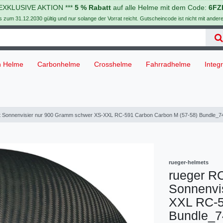
 EXKLUSIVE AKTION ***
5 % Rabatt
auf alle Helme mit dem Code:
6FZ
is zum 31.12.2030 gültig und nur solange der Vorrat reicht. Gutscheincode ist nicht mit ander
h Helme
Carbonhelme
Crosshelme
Fahrradhelme
Integ
it Sonnenvisier nur 900 Gramm schwer XS-XXL RC-591 Carbon Carbon M (57-58) Bundle_
rueger-helmets
rueger R
Sonnenvi
XXL
RC-5
Bundle_