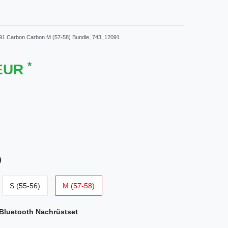
1 Carbon Carbon M (57-58) Bundle_743_12091
*
 EUR
)
S (55-56)
M (57-58)
Bluetooth Nachrüstset