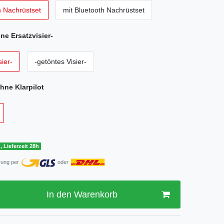
h Nachrüstset
mit Bluetooth Nachrüstset
ne Ersatzvisier-
ier-
-getöntes Visier-
hne Klarpilot
, Lieferzeit 28h
rung per
oder
In den Warenkorb