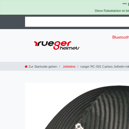
***
Diese Rabattaktion ist b
Bluetoot
Zur Startseite gehen
Jethelme
rueger RC-591 Carbon Jethelm m