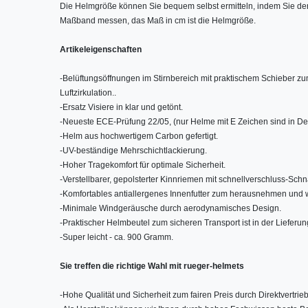
Die Helmgröße können Sie bequem selbst ermitteln, indem Sie den 
Maßband messen, das Maß in cm ist die Helmgröße.
Artikeleigenschaften
-
Belüftungsöffnungen im Stirnbereich mit praktischem Schieber zu
Luftzirkulation..
-
Ersatz Visiere in klar und getönt.
-
Neueste ECE-Prüfung 22/05, (nur Helme mit E Zeichen sind in De
-
Helm aus hochwertigem Carbon gefertigt.
-
UV-beständige Mehrschichtlackierung.
-
Hoher Tragekomfort für optimale Sicherheit.
-
Verstellbarer, gepolsterter Kinnriemen mit schnellverschluss-Sch
-
Komfortables antiallergenes Innenfutter zum herausnehmen und
-
Minimale Windgeräusche durch aerodynamisches Design.
-
Praktischer Helmbeutel zum sicheren Transport ist in der Lieferun
-
Super leicht - ca. 900 Gramm.
Sie treffen die richtige Wahl mit rueger-helmets
-
Hohe Qualität und Sicherheit zum fairen Preis durch Direktvertrieb