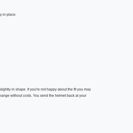
y in place
.
slightly in shape. If you're not happy about the fit you may
 change without costs. You send the helmet back at your