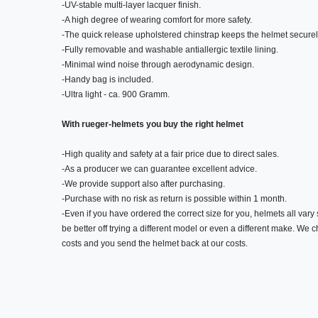
-
UV-stable multi-layer lacquer finish.
-
A high degree of wearing comfort for more safety.
-
The quick release upholstered chinstrap keeps the helmet securel
-
Fully removable and washable antiallergic textile lining
.
-
Minimal wind noise through aerodynamic design.
-
Handy bag is included.
-
Ultra light - ca. 900 Gramm.
With rueger-helmets you buy the right helmet
-
High quality and safety at a fair price due to direct sales.
-
As a producer we can guarantee excellent advice.
-
We provide support also after purchasing.
-
Purchase with no risk as return is possible within 1 month.
-
Even if you have ordered the correct size for you, helmets all vary 
be better off trying a different model or even a different make. We
costs and you send the helmet back at our costs.