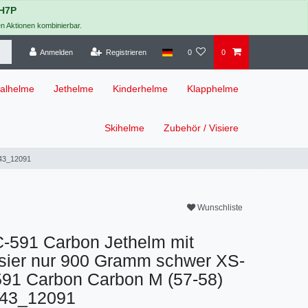
H7P
en Aktionen kombinierbar.
Anmelden
Registrieren
0
0
ralhelme
Jethelme
Kinderhelme
Klapphelme
Skihelme
Zubehör / Visiere
743_12091
Wunschliste
C-591 Carbon Jethelm mit
sier nur 900 Gramm schwer XS-
91 Carbon Carbon M (57-58)
743_12091