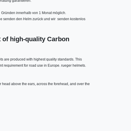
ratung garantieren.
 Gründen innerhalb von 1 Monat möglich.
Sie senden den Helm zurück und wir senden kostenlos
of high-quality Carbon
ts are produced with highest quality standards. This
t requirement for road use in Europe. ru
eger helmets.
r head above the ears, across the forehead, and over the