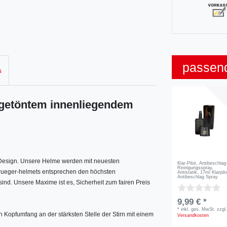
passen
s
 getöntem innenliegendem
s Design. Unsere Helme werden mit neuesten
Klar-Pilot, Antibeschlag
Reinigungsspray,
. rueger-helmets entsprechen den höchsten
Antistatik, 17ml Klarpilo
Antibeschlag Spray
sind. Unsere Maxime ist es, Sicherheit zum fairen Preis
9,99 € *
*
inkl. ges. MwSt.
zzgl
Kopfumfang an der stärksten Stelle der Stirn mit einem
Versandkosten