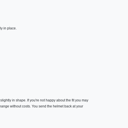
y in place.
slightly in shape. If you're not happy about the fit you may
 change without costs. You send the helmet back at your