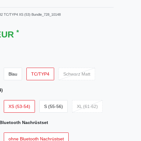
82 TC/TYP4 XS (53) Bundle_728_10148
*
 EUR
Blau
TC/TYP4
Schwarz Matt
4)
XS (53-54)
S (55-56)
XL (61-62)
Bluetooth Nachrüstset
ohne Bluetooth Nachrüstset