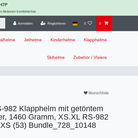
H7P
en Aktionen kombinierbar.
Anmelden
Registrieren
0
0
ralhelme
Jethelme
Kinderhelme
Klapphelme
Skihelme
Zubehör / Visiere
Wunschliste
S-982 Klapphelm mit getöntem
ier, 1460 Gramm, XS.XL
RS-982
XS (53) Bundle_728_10148