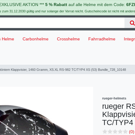
 EXKLUSIVE AKTION ***
5 % Rabatt
auf alle Helme mit dem Code:
6FZ
is zum 31.12.2030 gültig und nur solange der Vorrat reicht. Gutscheincode ist nicht mit ander
h Helme
Carbonhelme
Crosshelme
Fahrradhelme
Integ
etöntem Klappvisier, 1460 Gramm, XS.XL RS-982 TC/TYP4 XS (53) Bundle_728_10148
rueger-helmets
rueger R
Klappvis
TC/TYP4 
(0)