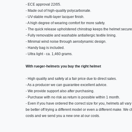
- ECE approval 22/05.
- Made out of high-quality polycarbonate.
- UV-stable multi-layer lacquer finish.
- A high degree of wearing comfort for more safety.
- The quick release upholstered chinstrap keeps the helmet securel
- Fully removable and washable antiallergic textile lining.
- Minimal wind noise through aerodynamic design.
- Handy bag is included.
- Ultra light - ca. 1,460 grams.
With rueger-helmets you buy the right helmet
- High quality and safety at a fair price due to direct sales.
- As a producer we can guarantee excellent advice.
- We provide support also after purchasing.
- Purchase with no risk as return is possible within 1 month.
- Even if you have ordered the correct size for you, helmets all vary 
be better off trying a different model or even a different make. We
costs and we send you a new one at our costs.