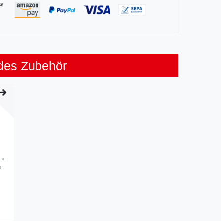
des Zubehör
- u.
t
.