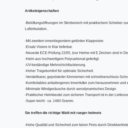
Artikeleigenschaften
-
Belüftungsöffnungen im Stirnbereich mit praktischem Schieber zu
Luftzirkulation..
-
Mit zweitem innenliegendem getönten Klappvisier.
-
Ersatz Visiere in Klar lieferbar.
-
Neueste ECE-Prüfung 22/05, (nur Helme mit E Zeichen sind in De
-
Helm aus hochwertigem Polycarbonat gefertigt.
-
UV-beständige Mehrschichtlackierung.
-
Hoher Tragekomfort für optimale Sicherheit.
-
Verstellbarer, gepolsterter Kinnriemen mit schnellverschluss-Sch
-
Komfortables antiallergenes Innenfutter zum herausnehmen und
-
Minimale Windgeräusche durch aerodynamisches Design.
-
Praktischer Helmbeutel zum sicheren Transport ist in der Lieferun
-
Super leicht - ca. 1460 Gramm.
Sie treffen die richtige Wahl mit rueger-helmets
-
Hohe Qualität und Sicherheit zum fairen Preis durch Direktvertrieb