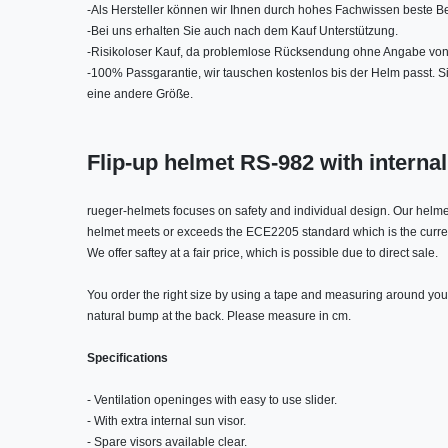
-
Als Hersteller können wir Ihnen durch hohes Fachwissen beste Be
-
Bei uns erhalten Sie auch nach dem Kauf Unterstützung.
-
Risikoloser Kauf, da problemlose Rücksendung ohne Angabe von
-
100% Passgarantie, wir tauschen kostenlos bis der Helm passt. 
eine andere Größe.
Flip-up helmet RS-982 with internal
rueger-helmets focuses on safety and individual design. Our helme
helmet meets or exceeds the ECE2205 standard which is the curren
We offer saftey at a fair price, which is possible due to direct sale.
You order the right size by using a tape and measuring around you
natural bump at the back. Please measure in cm.
Specifications
- Ventilation openinges with easy to use slider.
- With extra internal sun visor.
- Spare visors available clear.