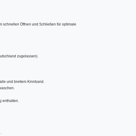
m schnellen Öffnen und Schließen für optimale
utschland zugelassen).
nalle und breitem Kinnband.
 waschen.
g enthalten.
.