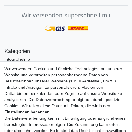
Wir versenden superschnell mit
Kategorien
Integralhelme
Jethelme
Wir verwenden Cookies und ähnliche Technologien auf unserer
Crosshelme
Website und verarbeiten personenbezogene Daten von
Klapphelme
Besucher:innen unserer Webseite (z.B. IP-Adresse), um z.B.
Zubehör/Visiere
Inhalte und Anzeigen zu personalisieren, Medien von
Bluetoothhelme
Drittanbietern einzubinden oder Zugriffe auf unsere Website zu
Kinderhelme
analysieren. Die Datenverarbeitung erfolgt erst durch gesetzte
Skihelme
Cookies. Wir teilen diese Daten mit Dritten, die wir in den
Services
Einstellungen benennen.
Die Datenverarbeitung kann mit Einwilligung oder aufgrund eines
Mein Konto
berechtigten Interesses erfolgen. Die Zustimmung kann erteilt
Kontakt
oder abgelehnt werden. Es besteht das Recht, nicht einzuwilligen