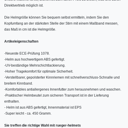
Direktvertrieb möglich ist.
Die Helmgröße können Sie bequem selbst ermitteln, indem Sie den
Kopfumfang an der stärksten Stelle der Stirn mit einem Maßband messen,
das Maß in cm ist die Helmgröße.
Artikeleigenschaften
-
Neueste ECE-Prüfung 1078.
-
Helm aus hochwertigem ABS gefertigt.
-
UV-beständige Mehrschichtlackierung.
-
Hoher Tragekomfort für optimale Sicherheit.
-
Verstellbarer, gepolsterter Kinnriemen mit schnellverschluss-Schnalle und
breitem Kinnband.
-
Komfortables antiallergenes Innenfutter zum herausnehmen und waschen.
-
Praktischer Helmbeutel zum sicheren Transport ist in der Lieferung
enthalten.
- Helm ist aus ABS gefertigt, Innenmaterial ist EPS
-
Super leicht - ca. 450 Gramm.
Sie treffen die richtige Wahl mit rueger-helmets