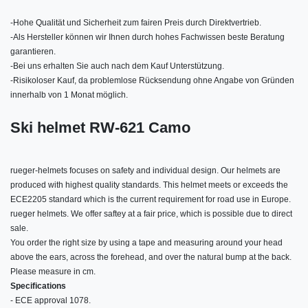
-
Hohe Qualität und Sicherheit zum fairen Preis durch Direktvertrieb.
-
Als Hersteller können wir Ihnen durch hohes Fachwissen beste Beratung
garantieren.
-
Bei uns erhalten Sie auch nach dem Kauf Unterstützung.
-
Risikoloser Kauf, da problemlose Rücksendung ohne Angabe von Gründen
innerhalb von 1 Monat möglich.
Ski helmet RW-621 Camo
rueger-helmets focuses on safety and individual design. Our helmets are
produced with highest quality standards. This helmet meets or exceeds the
ECE2205 standard which is the current requirement for road use in Europe.
rueger helmets. We offer saftey at a fair price, which is possible due to direct
sale.
You order the right size by using a tape and measuring around your head
above the ears, across the forehead, and over the natural bump at the back.
Please measure in cm.
Specifications
- ECE approval 1078.