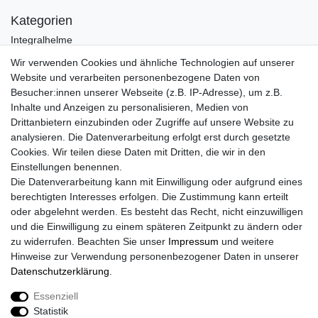
Kategorien
Integralhelme
Jethelme
Wir verwenden Cookies und ähnliche Technologien auf unserer
Crosshelme
Website und verarbeiten personenbezogene Daten von
Klapphelme
Besucher:innen unserer Webseite (z.B. IP-Adresse), um z.B.
Zubehör/Visiere
Inhalte und Anzeigen zu personalisieren, Medien von
Bluetoothhelme
Drittanbietern einzubinden oder Zugriffe auf unsere Website zu
Kinderhelme
analysieren. Die Datenverarbeitung erfolgt erst durch gesetzte
Skihelme
Cookies. Wir teilen diese Daten mit Dritten, die wir in den
Einstellungen benennen.
Services
Die Datenverarbeitung kann mit Einwilligung oder aufgrund eines
Mein Konto
berechtigten Interesses erfolgen. Die Zustimmung kann erteilt
Kontakt
oder abgelehnt werden. Es besteht das Recht, nicht einzuwilligen
FAQ
und die Einwilligung zu einem späteren Zeitpunkt zu ändern oder
Rechtliches
zu widerrufen. Beachten Sie unser
Impressum
und weitere
Hinweise zur Verwendung personenbezogener Daten in unserer
AGB
Daten­schutz­erklärung
.
Widerrufs­recht
Widerrufs­formular
Essenziell
Impressum
Statistik