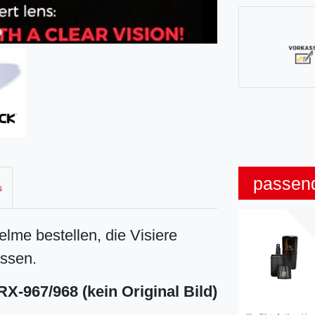
passen
s
elme bestellen, die Visiere
assen.
RX-967/968 (kein Original Bild)