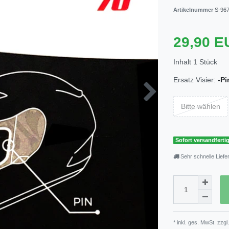
Artikelnummer
S-967
29,90 
Inhalt
1
Stück
Ersatz Visier:
-Pi
Bitte wählen
Sofort versandfertig
Sehr schnelle Liefe
* inkl. ges. MwSt. zzgl.