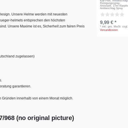
Klar-Pilot, Antibeschlag
Reinigungsspray,
Antistatik, 17ml Klarpilo
Antibeschlag Spray
s Design. Unsere Helme werden mit neuesten
. rueger-helmets entsprechen den höchsten
9,99 € *
sind. Unsere Maxime ist es, Sicherheit zum fairen Preis
*
inkl. ges. MwSt.
zzgl
Versandkosten
eutschland zugelassen)
b.
eratung garantieren.
n Gründen innerhalb von einem Monat möglich.
/968 (no original picture)