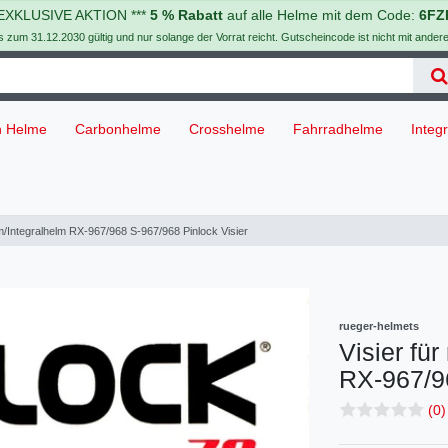
 EXKLUSIVE AKTION ***
5 % Rabatt
auf alle Helme mit dem Code:
6FZ
is zum 31.12.2030 gültig und nur solange der Vorrat reicht. Gutscheincode ist nicht mit ander
h Helme
Carbonhelme
Crosshelme
Fahrradhelme
Integ
m/Integralhelm RX-967/968 S-967/968 Pinlock Visier
rueger-helmets
Visier fü
RX-967/
(0)