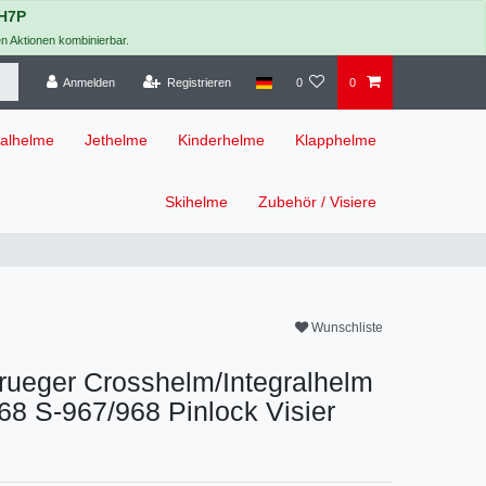
H7P
en Aktionen kombinierbar.
Anmelden
Registrieren
0
0
ralhelme
Jethelme
Kinderhelme
Klapphelme
Skihelme
Zubehör / Visiere
Wunschliste
r rueger Crosshelm/Integralhelm
968
S-967/968 Pinlock Visier