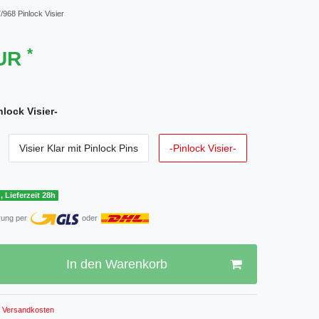
/968 Pinlock Visier
*
EUR
nlock Visier-
Visier Klar mit Pinlock Pins
-Pinlock Visier-
, Lieferzeit 28h
rung per
oder
In den Warenkorb
Versandkosten