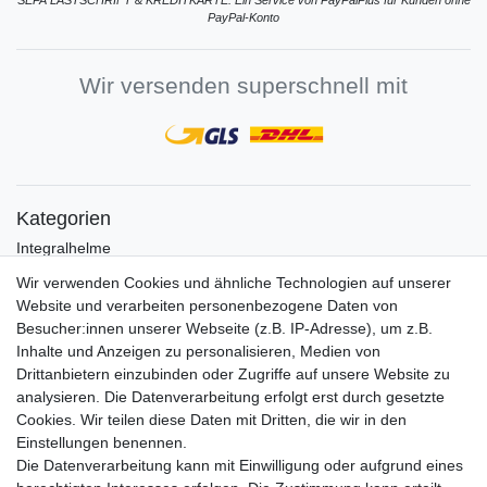
SEPA LASTSCHRIFT & KREDITKARTE: Ein Service von PayPalPlus für Kunden ohne
PayPal-Konto
Wir versenden superschnell mit
Kategorien
Integralhelme
Jethelme
Wir verwenden Cookies und ähnliche Technologien auf unserer
Crosshelme
Website und verarbeiten personenbezogene Daten von
Klapphelme
Besucher:innen unserer Webseite (z.B. IP-Adresse), um z.B.
Zubehör/Visiere
Inhalte und Anzeigen zu personalisieren, Medien von
Bluetoothhelme
Drittanbietern einzubinden oder Zugriffe auf unsere Website zu
Kinderhelme
analysieren. Die Datenverarbeitung erfolgt erst durch gesetzte
Skihelme
Cookies. Wir teilen diese Daten mit Dritten, die wir in den
Einstellungen benennen.
Services
Die Datenverarbeitung kann mit Einwilligung oder aufgrund eines
Mein Konto