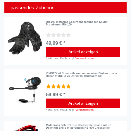
passendes Zubehör
RH-100 Motorrad Lederhandschuhe mit Kevlar
Protektoren RH-100
49,99 € *
Artikel anzeigen
*
inkl. ges. MwSt.
zzgl.
Versandkosten
VIMOTO V6 Bluetooth zum universalen Einbau in alle
Helme VIMOTO V6 Universal Bluetooth Set
59,99 € *
Artikel anzeigen
*
inkl. ges. MwSt.
zzgl.
Versandkosten
Motocross Schutzbrille Crossbrille Quad Enduro
Downhill Brille Integralhelm RB-970 Crossbrille