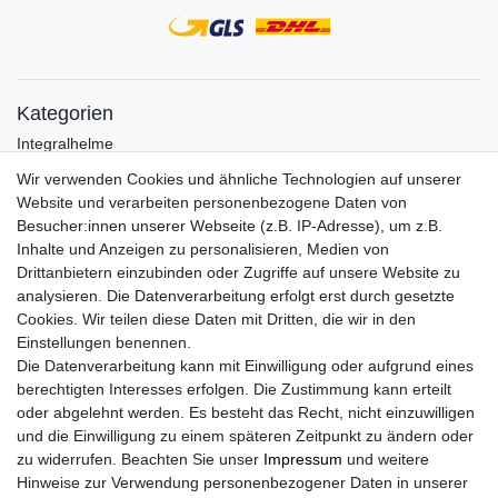
Kategorien
Integralhelme
Jethelme
Wir verwenden Cookies und ähnliche Technologien auf unserer
Crosshelme
Website und verarbeiten personenbezogene Daten von
Klapphelme
Besucher:innen unserer Webseite (z.B. IP-Adresse), um z.B.
Zubehör/Visiere
Inhalte und Anzeigen zu personalisieren, Medien von
Bluetoothhelme
Drittanbietern einzubinden oder Zugriffe auf unsere Website zu
Kinderhelme
analysieren. Die Datenverarbeitung erfolgt erst durch gesetzte
Skihelme
Cookies. Wir teilen diese Daten mit Dritten, die wir in den
Services
Einstellungen benennen.
Die Datenverarbeitung kann mit Einwilligung oder aufgrund eines
Mein Konto
berechtigten Interesses erfolgen. Die Zustimmung kann erteilt
Kontakt
oder abgelehnt werden. Es besteht das Recht, nicht einzuwilligen
FAQ
und die Einwilligung zu einem späteren Zeitpunkt zu ändern oder
Rechtliches
zu widerrufen. Beachten Sie unser
Impressum
und weitere
Hinweise zur Verwendung personenbezogener Daten in unserer
AGB