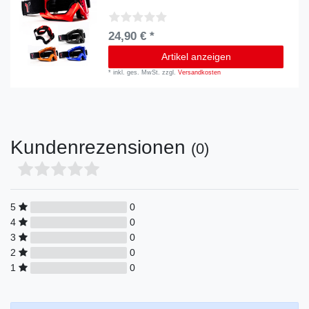
24,90 € *
Artikel anzeigen
*
inkl. ges. MwSt.
zzgl.
Versandkosten
Kundenrezensionen
(0)
5
0
4
0
3
0
2
0
1
0