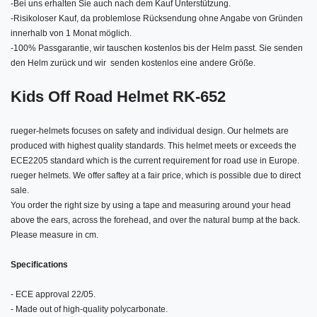
-
Bei uns erhalten Sie auch nach dem Kauf Unterstützung.
-
Risikoloser Kauf, da problemlose Rücksendung ohne Angabe von Gründen
innerhalb von 1 Monat möglich.
-
100% Passgarantie, wir tauschen kostenlos bis der Helm passt. Sie senden
den Helm zurück und wir senden kostenlos eine andere Größe.
Kids Off Road Helmet RK-652
rueger-helmets focuses on safety and individual design. Our helmets are
produced with highest quality standards. This helmet meets or exceeds the
ECE2205 standard which is the current requirement for road use in Europe.
rueger helmets. We offer saftey at a fair price, which is possible due to direct
sale.
You order the right size by using a tape and measuring around your head
above the ears, across the forehead, and over the natural bump at the back.
Please measure in cm.
Specifications
- ECE approval 22/05.
- Made out of high-quality polycarbonate.