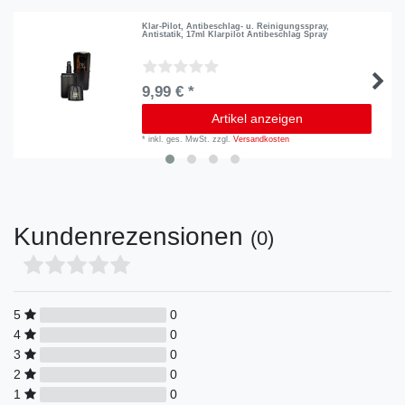
Klar-Pilot, Antibeschlag- u. Reinigungsspray,
Antistatik, 17ml Klarpilot Antibeschlag Spray
9,99 € *
Artikel anzeigen
*
inkl. ges. MwSt.
zzgl.
Versandkosten
Kundenrezensionen
(0)
5
0
4
0
3
0
2
0
1
0