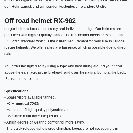
-
100% Passgarantie, wir tauschen kostenlos bis der Helm passt. Sie senden
den Helm zurück und wir senden kostenlos eine andere Größe.
Off road helmet RX-962
rueger-helmets focuses on safety and individual design. Our helmets are
produced with highest quality standards. This helmet meets or exceeds the
ECE2205 standard which is the current requirement for road use in Europe.
rueger helmets. We offer saftey at a fair price, which is possible due to direct
sale.
You order the right size by using a tape and measuring around your head
above the ears, across the forehead, and over the natural bump at the back.
Please measure in cm.
Specifications
- Spare visors available tanned.
- ECE approval 22/05.
- Made out of high-quality polycarbonate.
- UV-stable multi-layer lacquer finish.
- A high degree of wearing comfort for more safety.
- The quick release upholstered chinstrap keeps the helmet securely in