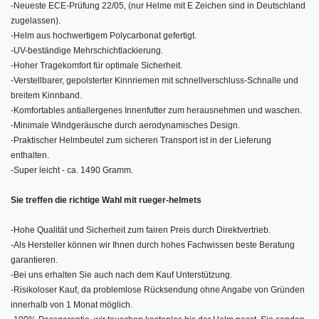
-
Neueste ECE-Prüfung 22/05, (nur Helme mit E Zeichen sind in Deutschland
zugelassen).
-
Helm aus hochwertigem Polycarbonat gefertigt.
-
UV-beständige Mehrschichtlackierung.
-
Hoher Tragekomfort für optimale Sicherheit.
-
Verstellbarer, gepolsterter Kinnriemen mit schnellverschluss-Schnalle und
breitem Kinnband.
-
Komfortables antiallergenes Innenfutter zum herausnehmen und waschen.
-
Minimale Windgeräusche durch aerodynamisches Design.
-
Praktischer Helmbeutel zum sicheren Transport ist in der Lieferung
enthalten.
-
Super leicht - ca. 1490 Gramm.
Sie treffen die richtige Wahl mit rueger-helmets
-
Hohe Qualität und Sicherheit zum fairen Preis durch Direktvertrieb.
-
Als Hersteller können wir Ihnen durch hohes Fachwissen beste Beratung
garantieren.
-
Bei uns erhalten Sie auch nach dem Kauf Unterstützung.
-
Risikoloser Kauf, da problemlose Rücksendung ohne Angabe von Gründen
innerhalb von 1 Monat möglich.