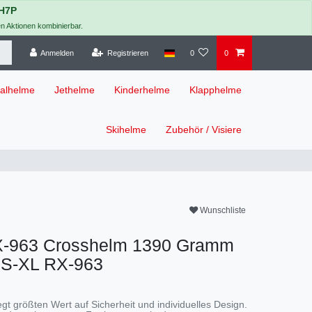
H7P
en Aktionen kombinierbar.
Anmelden
Registrieren
0
0
ralhelme
Jethelme
Kinderhelme
Klapphelme
Skihelme
Zubehör / Visiere
Wunschliste
X-963 Crosshelm 1390 Gramm
XS-XL
RX-963
gt größten Wert auf Sicherheit und individuelles Design.