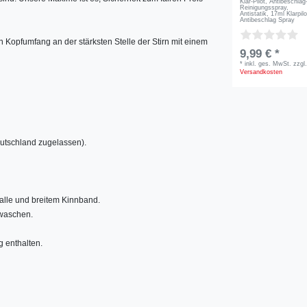
Klar-Pilot, Antibeschlag
Reinigungsspray,
Antistatik, 17ml Klarpilo
Antibeschlag Spray
Kopfumfang an der stärksten Stelle der Stirn mit einem
9,99 € *
*
inkl. ges. MwSt.
zzgl
Versandkosten
utschland zugelassen).
nalle und breitem Kinnband.
 waschen.
g enthalten.