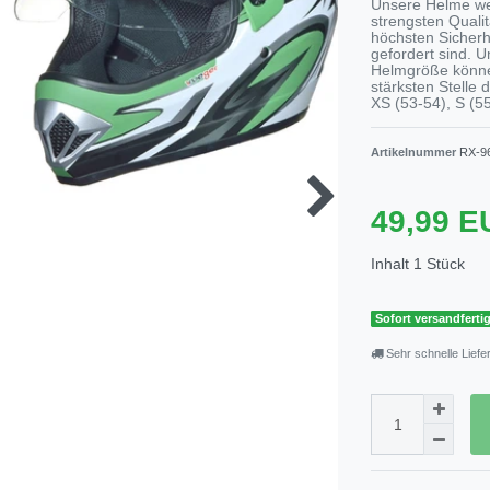
Unsere Helme we
strengsten Qualit
höchsten Sicherhe
gefordert sind. U
Helmgröße könne
stärksten Stelle
XS (53-54), S (55
Artikelnummer
RX-9
49,99 
Inhalt
1
Stück
Sofort versandfertig
Sehr schnelle Liefe