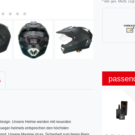
* inkl. ges. MwSt. zzgl.
passen
s
s Design. Unsere Helme werden mit neuesten
. rueger-helmets entsprechen den höchsten
sind. Unsere Maxime ist es, Sicherheit zum fairen Preis