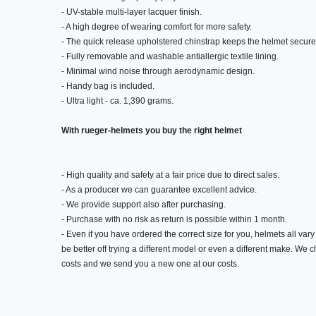
- UV-stable multi-layer lacquer finish.
- A high degree of wearing comfort for more safety.
- The quick release upholstered chinstrap keeps the helmet securel
- Fully removable and washable antiallergic textile lining.
- Minimal wind noise through aerodynamic design.
- Handy bag is included.
- Ultra light - ca. 1,390 grams.
With rueger-helmets you buy the right helmet
- High quality and safety at a fair price due to direct sales.
- As a producer we can guarantee excellent advice.
- We provide support also after purchasing.
- Purchase with no risk as return is possible within 1 month.
- Even if you have ordered the correct size for you, helmets all vary 
be better off trying a different model or even a different make. We
costs and we send you a new one at our costs.