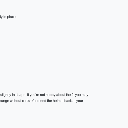
y in place.
slightly in shape. If you're not happy about the fit you may
 change without costs. You send the helmet back at your