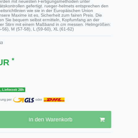
rden mit neuesten Fertigungsmethoden unter
ätskontrollen gefertigt. rueger-helmets entsprechen den
itsrichtlinien wie sie in der Europäischen Union
nsere Maxime ist es, Sicherheit zum fairen Preis. Die
n Sie bequem selbst ermitteln, Kopfumfang an der
 der Stirn mit einem Maßband in cm messen. Helmgrößen:
-56), M (57-58), L (59-60), XL (61-62)
63
*
EUR
, Lieferzeit 28h
rung per
oder
In den Warenkorb