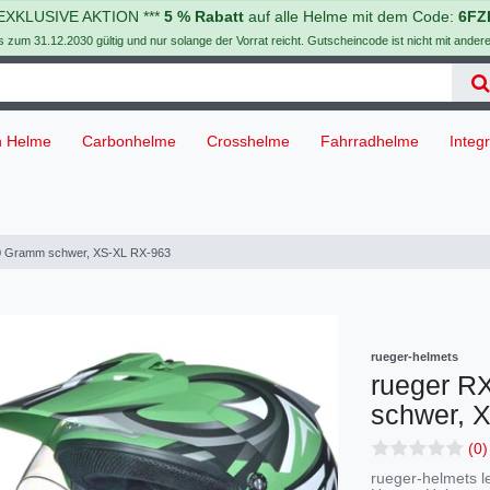
 EXKLUSIVE AKTION ***
5 % Rabatt
auf alle Helme mit dem Code:
6FZ
is zum 31.12.2030 gültig und nur solange der Vorrat reicht. Gutscheincode ist nicht mit ander
h Helme
Carbonhelme
Crosshelme
Fahrradhelme
Integ
0 Gramm schwer, XS-XL RX-963
rueger-helmets
rueger R
schwer, 
(0)
rueger-helmets le