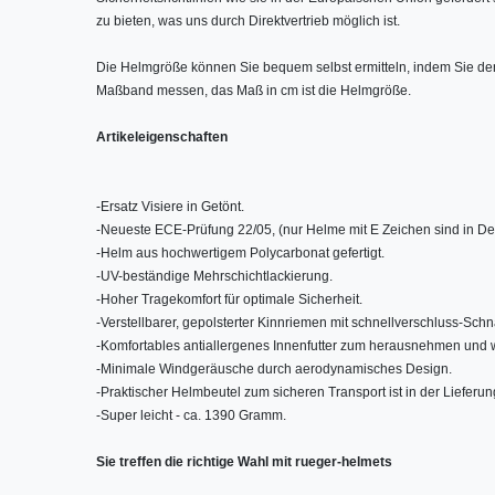
zu bieten, was uns durch Direktvertrieb möglich ist.
Die Helmgröße können Sie bequem selbst ermitteln, indem Sie den 
Maßband messen, das Maß in cm ist die Helmgröße.
Artikeleigenschaften
-
Ersatz Visiere in Getönt.
-
Neueste ECE-Prüfung 22/05, (nur Helme mit E Zeichen sind in De
-
Helm aus hochwertigem Polycarbonat gefertigt.
-
UV-beständige Mehrschichtlackierung.
-
Hoher Tragekomfort für optimale Sicherheit.
-
Verstellbarer, gepolsterter Kinnriemen mit schnellverschluss-Sch
-
Komfortables antiallergenes Innenfutter zum herausnehmen und
-
Minimale Windgeräusche durch aerodynamisches Design.
-
Praktischer Helmbeutel zum sicheren Transport ist in der Lieferun
-
Super leicht - ca. 1390 Gramm.
Sie treffen die richtige Wahl mit rueger-helmets