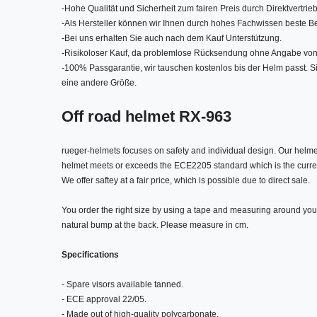
-
Hohe Qualität und Sicherheit zum fairen Preis durch Direktvertrieb
-
Als Hersteller können wir Ihnen durch hohes Fachwissen beste Be
-
Bei uns erhalten Sie auch nach dem Kauf Unterstützung.
-
Risikoloser Kauf, da problemlose Rücksendung ohne Angabe von
-
100% Passgarantie, wir tauschen kostenlos bis der Helm passt. 
eine andere Größe.
Off road helmet RX-963
rueger-helmets focuses on safety and individual design. Our helme
helmet meets or exceeds the ECE2205 standard which is the curren
We offer saftey at a fair price, which is possible due to direct sale.
You order the right size by using a tape and measuring around you
natural bump at the back. Please measure in cm.
Specifications
- Spare visors available tanned.
- ECE approval 22/05.
- Made out of high-quality polycarbonate.